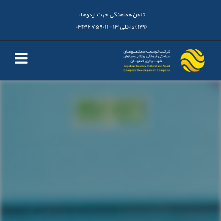
تلفن هماهنگی جهت اردوها :
(129) داخلی 13 - 03136759011