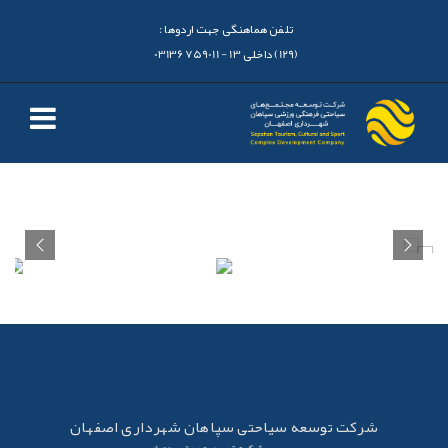
تلفن هماهنگی جهت اردوها :
(129) داخلی 13 - 03136759011
شرکت توسعه سیاحتی سپاهان شهرداری اصفهان