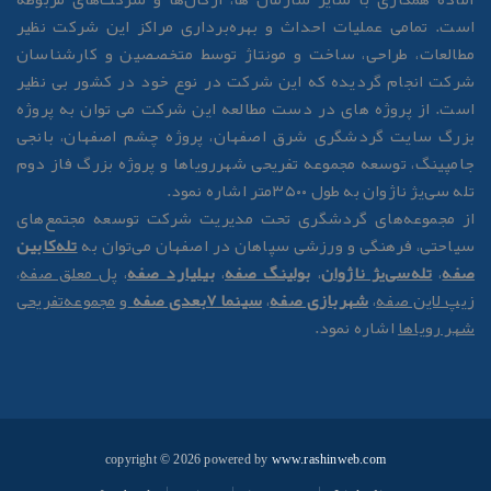
ست. تمامی عملیات احداث و بهره‌برداری مراکز این شرکت نظیر
طالعات، طراحی، ساخت و مونتاژ توسط متخصصین و کارشناسان
رکت انجام گردیده که این شرکت در نوع خود در کشور بی نظیر
ست. از پروژه های در دست مطالعه این شرکت می توان به پروژه
زرگ سایت گردشگری شرق اصفهان، پروژه چشم اصفهان، بانجی
امپینگ، توسعه مجموعه تفریحی شهررویاها و پروژه بزرگ فاز دوم
له سی‌یژ ناژوان به طول ۳۵۰۰متر اشاره نمود.
ز مجموعه‌های گردشگری تحت مدیریت شرکت توسعه مجتمع‌های
یاحتی، فرهنگی و ورزشی سپاهان در اصفهان می‌توان به
تله‌کابین
فه
،
تله‌سی‌یژ ناژوان
،
بولینگ صفه
،
بیلیارد صفه
،
پل معلق صفه
،
یپ لاین صفه
،
شهربازی صفه
،
سینما 7بعدی صفه
و
مجموعه‌تفریحی
هر رویاها
اشاره نمود.
copyright © 2026 powered by
www.rashinweb.com