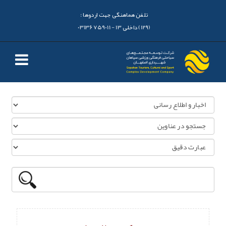
تلفن هماهنگی جهت اردوها :
(129) داخلی 13 - 03136759011