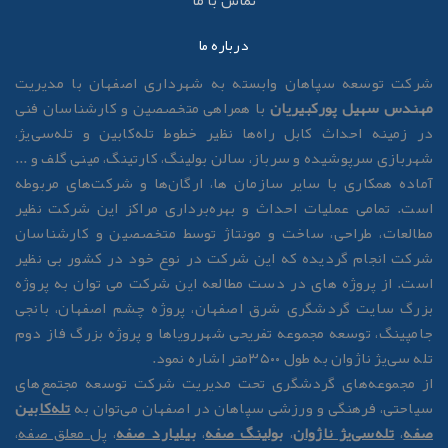
تماس با ما
درباره ما
رکت توسعه سپاهان وابسته به شهرداری اصفهان با مدیریت
هندس سهیل پورکبیریان
با همراهی متخصصین و کارشناسان فنی
ر زمینه احداث کابل راه‌ها نظیر خطوط تله‌کابین و تله‌سی‌یژ،
هربازی سرپوشیده و سرباز، سالن بولینگ، کارتینگ، مینی گلف و ...
ماده همکاری با سایر سازمان ها، ارگان‌ها و شرکت‌های مربوطه
ست. تمامی عملیات احداث و بهره‌برداری مراکز این شرکت نظیر
طالعات، طراحی، ساخت و مونتاژ توسط متخصصین و کارشناسان
رکت انجام گردیده که این شرکت در نوع خود در کشور بی نظیر
ست. از پروژه های در دست مطالعه این شرکت می توان به پروژه
زرگ سایت گردشگری شرق اصفهان، پروژه چشم اصفهان، بانجی
امپینگ، توسعه مجموعه تفریحی شهررویاها و پروژه بزرگ فاز دوم
له سی‌یژ ناژوان به طول ۳۵۰۰متر اشاره نمود.
ز مجموعه‌های گردشگری تحت مدیریت شرکت توسعه مجتمع‌های
یاحتی، فرهنگی و ورزشی سپاهان در اصفهان می‌توان به
تله‌کابین
فه
،
تله‌سی‌یژ ناژوان
،
بولینگ صفه
،
بیلیارد صفه
،
پل معلق صفه
،