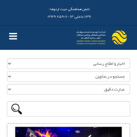
تلفن هماهنگی جهت اردوها :
(129) داخلی 13 - 03136759011