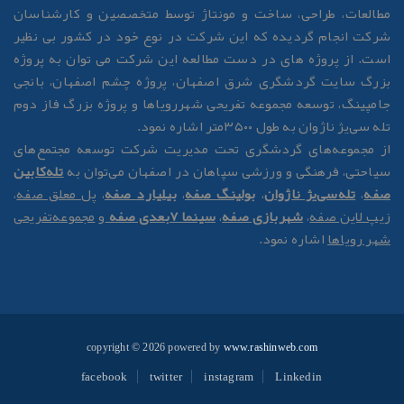
طالعات، طراحی، ساخت و مونتاژ توسط متخصصین و کارشناسان
رکت انجام گردیده که این شرکت در نوع خود در کشور بی نظیر
ست. از پروژه های در دست مطالعه این شرکت می توان به پروژه
زرگ سایت گردشگری شرق اصفهان، پروژه چشم اصفهان، بانجی
امپینگ، توسعه مجموعه تفریحی شهررویاها و پروژه بزرگ فاز دوم
له سی‌یژ ناژوان به طول ۳۵۰۰متر اشاره نمود.
ز مجموعه‌های گردشگری تحت مدیریت شرکت توسعه مجتمع‌های
یاحتی، فرهنگی و ورزشی سپاهان در اصفهان می‌توان به
تله‌کابین
فه
،
تله‌سی‌یژ ناژوان
،
بولینگ صفه
،
بیلیارد صفه
،
پل معلق صفه
،
یپ لاین صفه
،
شهربازی صفه
،
سینما 7بعدی صفه
و
مجموعه‌تفریحی
هر رویاها
اشاره نمود.
copyright © 2026 powered by
www.rashinweb.com
facebook
twitter
instagram
Linkedin