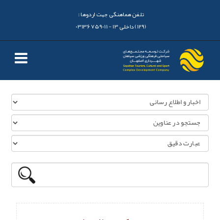
تلفن هماهنگی جهت اردوها :
(129) داخلی 13 - 03136759011