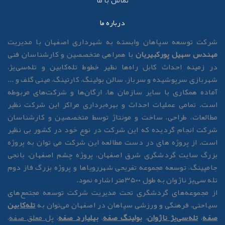
تماس با ما
درباره ما
رکت توسعه سپاهان وابسته به شهرداری اصفهان با مدیریت
هندس سهیل پورکبیریان
با همراهی متخصصین و کارشناسان فنی
ر زمینه احداث کابل راه‌ها نظیر خطوط تله‌کابین و تله‌سی‌یژ،
هربازی سرپوشیده و سرباز، سالن بولینگ، کارتینگ، مینی گلف و ...
ماده همکاری با سایر سازمان ها، ارگان‌ها و شرکت‌های مربوطه
ست. تمامی عملیات احداث و بهره‌برداری مراکز این شرکت نظیر
طالعات، طراحی، ساخت و مونتاژ توسط متخصصین و کارشناسان
رکت انجام گردیده که این شرکت در نوع خود در کشور بی نظیر
ست. از پروژه های در دست مطالعه این شرکت می توان به پروژه
زرگ سایت گردشگری شرق اصفهان، پروژه چشم اصفهان، بانجی
امپینگ، توسعه مجموعه تفریحی شهررویاها و پروژه بزرگ فاز دوم
له سی‌یژ ناژوان به طول ۳۵۰۰متر اشاره نمود.
ز مجموعه‌های گردشگری تحت مدیریت شرکت توسعه مجتمع‌های
یاحتی، فرهنگی و ورزشی سپاهان در اصفهان می‌توان به
تله‌کابین
فه
،
تله‌سی‌یژ ناژوان
،
بولینگ صفه
،
بیلیارد صفه
،
پل معلق صفه
،