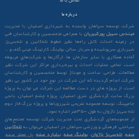
تماس با ما
درباره ما
رکت توسعه سپاهان وابسته به شهرداری اصفهان با مدیریت
هندس سهیل پورکبیریان
با همراهی متخصصین و کارشناسان فنی
ر زمینه احداث کابل راه‌ها نظیر خطوط تله‌کابین و تله‌سی‌یژ،
هربازی سرپوشیده و سرباز، سالن بولینگ، کارتینگ، مینی گلف و ...
ماده همکاری با سایر سازمان ها، ارگان‌ها و شرکت‌های مربوطه
ست. تمامی عملیات احداث و بهره‌برداری مراکز این شرکت نظیر
طالعات، طراحی، ساخت و مونتاژ توسط متخصصین و کارشناسان
رکت انجام گردیده که این شرکت در نوع خود در کشور بی نظیر
ست. از پروژه های در دست مطالعه این شرکت می توان به پروژه
زرگ سایت گردشگری شرق اصفهان، پروژه چشم اصفهان، بانجی
امپینگ، توسعه مجموعه تفریحی شهررویاها و پروژه بزرگ فاز دوم
له سی‌یژ ناژوان به طول ۳۵۰۰متر اشاره نمود.
ز مجموعه‌های گردشگری تحت مدیریت شرکت توسعه مجتمع‌های
یاحتی، فرهنگی و ورزشی سپاهان در اصفهان می‌توان به
تله‌کابین
فه
،
تله‌سی‌یژ ناژوان
،
بولینگ صفه
،
بیلیارد صفه
،
پل معلق صفه
،