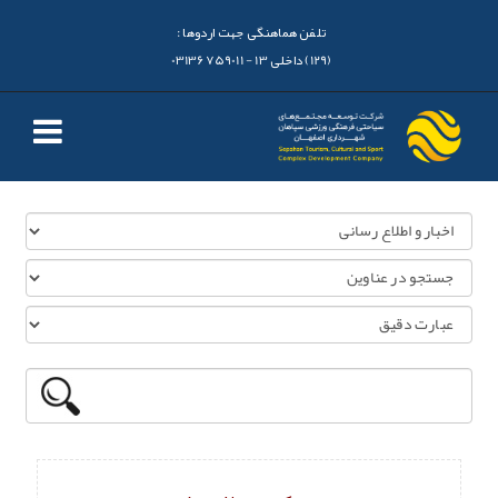
تلفن هماهنگی جهت اردوها :
(129) داخلی 13 - 03136759011