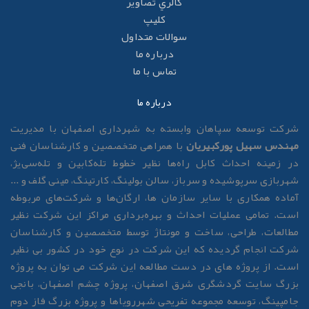
گالري تصاوير
کليپ
سوالات متداول
درباره ما
تماس با ما
درباره ما
رکت توسعه سپاهان وابسته به شهرداری اصفهان با مدیریت
هندس سهیل پورکبیریان
با همراهی متخصصین و کارشناسان فنی
ر زمینه احداث کابل راه‌ها نظیر خطوط تله‌کابین و تله‌سی‌یژ،
هربازی سرپوشیده و سرباز، سالن بولینگ، کارتینگ، مینی گلف و ...
ماده همکاری با سایر سازمان ها، ارگان‌ها و شرکت‌های مربوطه
ست. تمامی عملیات احداث و بهره‌برداری مراکز این شرکت نظیر
طالعات، طراحی، ساخت و مونتاژ توسط متخصصین و کارشناسان
رکت انجام گردیده که این شرکت در نوع خود در کشور بی نظیر
ست. از پروژه های در دست مطالعه این شرکت می توان به پروژه
زرگ سایت گردشگری شرق اصفهان، پروژه چشم اصفهان، بانجی
امپینگ، توسعه مجموعه تفریحی شهررویاها و پروژه بزرگ فاز دوم