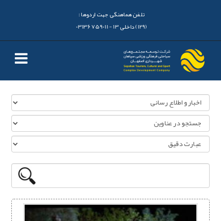
تلفن هماهنگی جهت اردوها :
(129) داخلی 13 - 03136759011