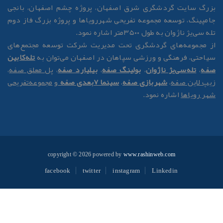
زرگ سایت گردشگری شرق اصفهان، پروژه چشم اصفهان، بانجی
امپینگ، توسعه مجموعه تفریحی شهررویاها و پروژه بزرگ فاز دوم
له سی‌یژ ناژوان به طول ۳۵۰۰متر اشاره نمود.
ز مجموعه‌های گردشگری تحت مدیریت شرکت توسعه مجتمع‌های
یاحتی، فرهنگی و ورزشی سپاهان در اصفهان می‌توان به
تله‌کابین
فه
،
تله‌سی‌یژ ناژوان
،
بولینگ صفه
،
بیلیارد صفه
،
پل معلق صفه
،
یپ لاین صفه
،
شهربازی صفه
،
سینما 7بعدی صفه
و
مجموعه‌تفریحی
هر رویاها
اشاره نمود.
copyright © 2026 powered by
www.rashinweb.com
facebook
twitter
instagram
Linkedin