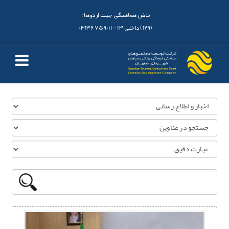
تلفن هماهنگی جهت اردوها :
(129) داخلی 13 - 03136759011