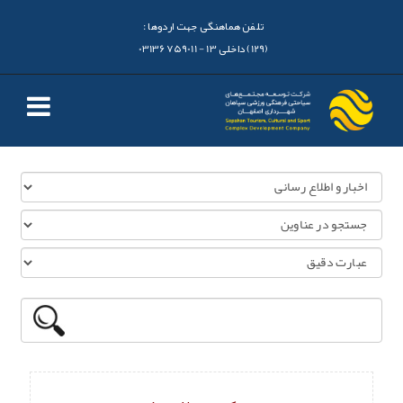
تلفن هماهنگی جهت اردوها :
(129) داخلی 13 - 03136759011