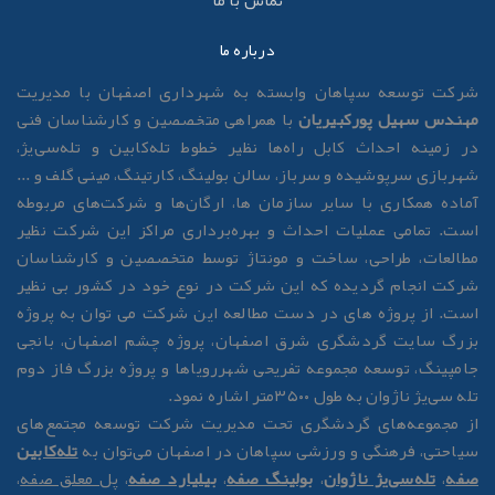
تماس با ما
درباره ما
رکت توسعه سپاهان وابسته به شهرداری اصفهان با مدیریت
هندس سهیل پورکبیریان
با همراهی متخصصین و کارشناسان فنی
ر زمینه احداث کابل راه‌ها نظیر خطوط تله‌کابین و تله‌سی‌یژ،
هربازی سرپوشیده و سرباز، سالن بولینگ، کارتینگ، مینی گلف و ...
ماده همکاری با سایر سازمان ها، ارگان‌ها و شرکت‌های مربوطه
ست. تمامی عملیات احداث و بهره‌برداری مراکز این شرکت نظیر
طالعات، طراحی، ساخت و مونتاژ توسط متخصصین و کارشناسان
رکت انجام گردیده که این شرکت در نوع خود در کشور بی نظیر
ست. از پروژه های در دست مطالعه این شرکت می توان به پروژه
زرگ سایت گردشگری شرق اصفهان، پروژه چشم اصفهان، بانجی
امپینگ، توسعه مجموعه تفریحی شهررویاها و پروژه بزرگ فاز دوم
له سی‌یژ ناژوان به طول ۳۵۰۰متر اشاره نمود.
ز مجموعه‌های گردشگری تحت مدیریت شرکت توسعه مجتمع‌های
یاحتی، فرهنگی و ورزشی سپاهان در اصفهان می‌توان به
تله‌کابین
فه
،
تله‌سی‌یژ ناژوان
،
بولینگ صفه
،
بیلیارد صفه
،
پل معلق صفه
،