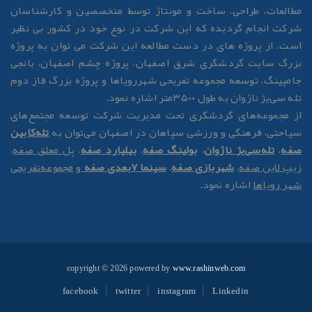
طالعات، طراحی، ساخت و مونتاژ توسط متخصصین و کارشناسان
رکت انجام گردیده که این شرکت در نوع خود در کشور بی نظیر
ست. از پروژه های در دست مطالعه این شرکت می توان به پروژه
زرگ سایت گردشگری شرق اصفهان، پروژه چشم اصفهان، بانجی
امپینگ، توسعه مجموعه تفریحی شهررویاها و پروژه بزرگ فاز دوم
له سی‌یژ ناژوان به طول ۳۵۰۰متر اشاره نمود.
ز مجموعه‌های گردشگری تحت مدیریت شرکت توسعه مجتمع‌های
یاحتی، فرهنگی و ورزشی سپاهان در اصفهان می‌توان به
تله‌کابین
فه
،
تله‌سی‌یژ ناژوان
،
بولینگ صفه
،
بیلیارد صفه
،
پل معلق صفه
،
یپ لاین صفه
،
شهربازی صفه
،
سینما 7بعدی صفه
و
مجموعه‌تفریحی
هر رویاها
اشاره نمود.
copyright © 2026 powered by
www.rashinweb.com
facebook
twitter
instagram
Linkedin