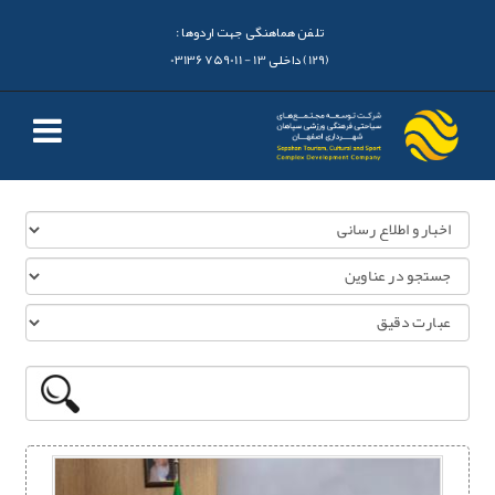
تلفن هماهنگی جهت اردوها :
(129) داخلی 13 - 03136759011