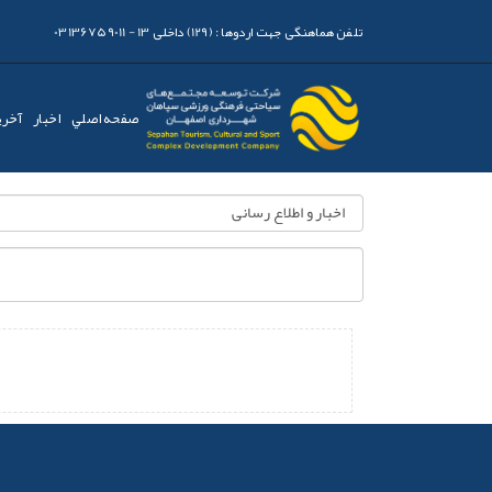
تلفن هماهنگی جهت اردوها :
(129) داخلی 13 - 03136759011
صفحه اصلي
اخبار
آخری