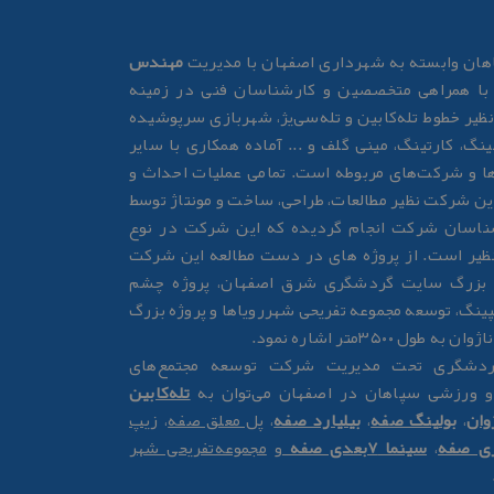
ان وابسته به شهرداری اصفهان با مدیریت
مهندس
ا همراهی متخصصین و کارشناسان فنی در زمینه
نظیر خطوط تله‌کابین و تله‌سی‌یژ، شهربازی سرپوشیده
ینگ، کارتینگ، مینی گلف و ... آماده همکاری با سایر
ها و شرکت‌های مربوطه است. تمامی عملیات احداث و
 این شرکت نظیر مطالعات، طراحی، ساخت و مونتاژ توسط
اسان شرکت انجام گردیده که این شرکت در نوع
ظیر است. از پروژه های در دست مطالعه این شرکت
ه بزرگ سایت گردشگری شرق اصفهان، پروژه چشم
پینگ، توسعه مجموعه تفریحی شهررویاها و پروژه بزرگ
ول ۳۵۰۰متر اشاره نمود.
گردشگری تحت مدیریت شرکت توسعه مجتمع‌های
و ورزشی سپاهان در اصفهان می‌توان به
تله‌کابین
وان
،
بولینگ صفه
،
بیلیارد صفه
،
پل معلق صفه
،
زیپ
زی صفه
،
سینما 7بعدی صفه
و
مجموعه‌تفریحی شهر