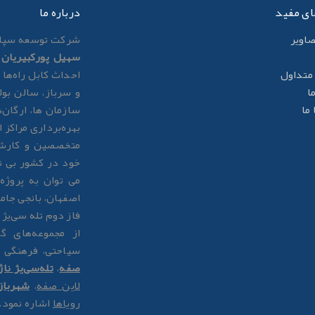
ای مفید
درباره ما
صاوير
شرکت توسعه سپاه
سهیل پورکبیریان
ب
متداول
احداث کابل راه‌ها 
ا
و سرباز، سالن بول
ما
سازمان ها، ارگان‌
بهره‌برداری مراکز
متخصصین و کارشن
خود در کشور بی ن
می توان به پروژ
اصفهان، بانجی جام
فاز دوم تله سی‌یژ ناژوان به ط
از مجموعه‌های 
سیاحتی، فرهنگی 
صفه
،
تله‌سی‌یژ ناژ
لاین صفه
،
شهربا
رویاها
اشاره نمود.