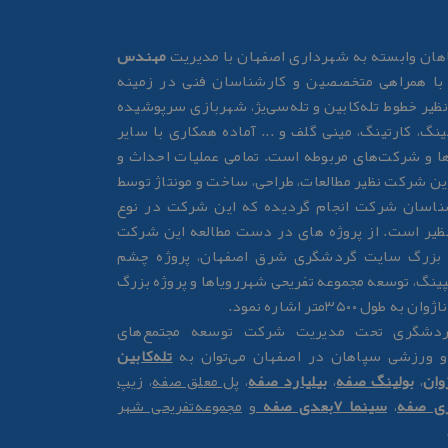
ان وابسته به شهرداری اصفهان با مدیریت
مهندس
ا همراهی متخصصین و کارشناسان فنی در زمینه
نظیر خطوط تله‌کابین و تله‌سی‌یژ، شهربازی سرپوشیده
ینگ، کارتینگ، مینی گلف و ... آماده همکاری با سایر
ها و شرکت‌های مربوطه است. تمامی عملیات احداث و
 این شرکت نظیر مطالعات، طراحی، ساخت و مونتاژ توسط
اسان شرکت انجام گردیده که این شرکت در نوع
ظیر است. از پروژه های در دست مطالعه این شرکت
ه بزرگ سایت گردشگری شرق اصفهان، پروژه چشم
پینگ، توسعه مجموعه تفریحی شهررویاها و پروژه بزرگ
ول ۳۵۰۰متر اشاره نمود.
گردشگری تحت مدیریت شرکت توسعه مجتمع‌های
و ورزشی سپاهان در اصفهان می‌توان به
تله‌کابین
وان
،
بولینگ صفه
،
بیلیارد صفه
،
پل معلق صفه
،
زیپ
زی صفه
،
سینما 7بعدی صفه
و
مجموعه‌تفریحی شهر