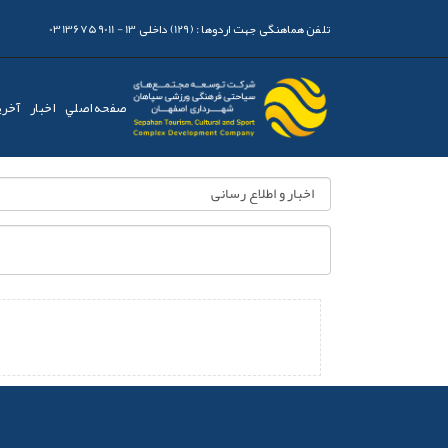
تلفن هماهنگی جهت اردوها :
(129) داخلی 13 - 03136759011
صفحه اصلي
اخبار
آخری