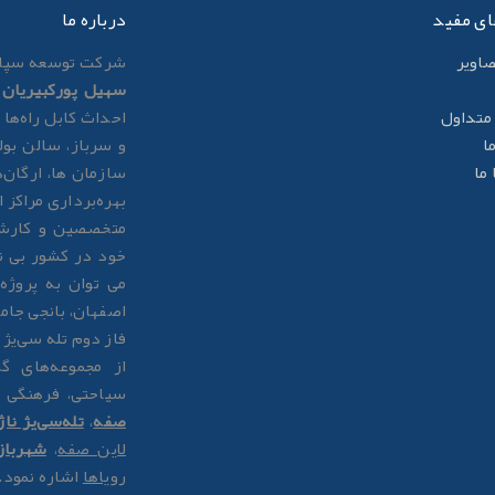
ای مفید
درباره ما
صاوير
شرکت توسعه سپاه
سهیل پورکبیریان
ب
متداول
احداث کابل راه‌ها 
ا
و سرباز، سالن بول
ما
سازمان ها، ارگان‌
بهره‌برداری مراکز
متخصصین و کارشن
خود در کشور بی ن
می توان به پروژ
اصفهان، بانجی جام
فاز دوم تله سی‌یژ ناژوان به ط
از مجموعه‌های 
سیاحتی، فرهنگی 
صفه
،
تله‌سی‌یژ ناژ
لاین صفه
،
شهربا
رویاها
اشاره نمود.