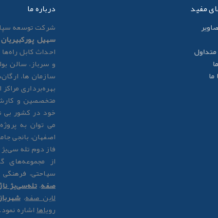
ای مفید
درباره ما
صاوير
شرکت توسعه سپاه
سهیل پورکبیریان
ب
متداول
احداث کابل راه‌ها 
ا
و سرباز، سالن بول
ما
سازمان ها، ارگان‌
بهره‌برداری مراکز
متخصصین و کارشن
خود در کشور بی ن
می توان به پروژ
اصفهان، بانجی جام
فاز دوم تله سی‌یژ ناژوان به ط
از مجموعه‌های 
سیاحتی، فرهنگی 
صفه
،
تله‌سی‌یژ ناژ
لاین صفه
،
شهربا
رویاها
اشاره نمود.