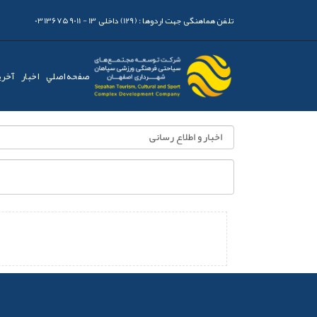
تلفن هماهنگی جهت اردوها :
(129) داخلی 13 - 03136759011
صفحه اصلي
اخبار
آخری