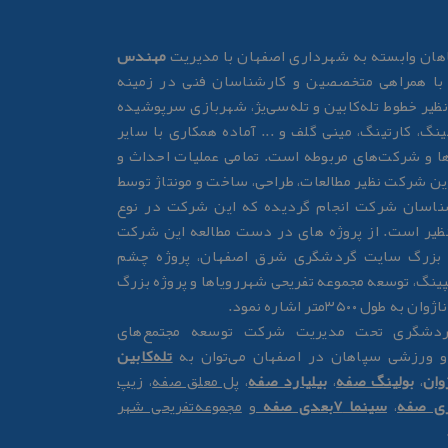
ان وابسته به شهرداری اصفهان با مدیریت
مهندس
ا همراهی متخصصین و کارشناسان فنی در زمینه
نظیر خطوط تله‌کابین و تله‌سی‌یژ، شهربازی سرپوشیده
ینگ، کارتینگ، مینی گلف و ... آماده همکاری با سایر
ها و شرکت‌های مربوطه است. تمامی عملیات احداث و
 این شرکت نظیر مطالعات، طراحی، ساخت و مونتاژ توسط
اسان شرکت انجام گردیده که این شرکت در نوع
ظیر است. از پروژه های در دست مطالعه این شرکت
ه بزرگ سایت گردشگری شرق اصفهان، پروژه چشم
پینگ، توسعه مجموعه تفریحی شهررویاها و پروژه بزرگ
ول ۳۵۰۰متر اشاره نمود.
گردشگری تحت مدیریت شرکت توسعه مجتمع‌های
و ورزشی سپاهان در اصفهان می‌توان به
تله‌کابین
وان
،
بولینگ صفه
،
بیلیارد صفه
،
پل معلق صفه
،
زیپ
زی صفه
،
سینما 7بعدی صفه
و
مجموعه‌تفریحی شهر