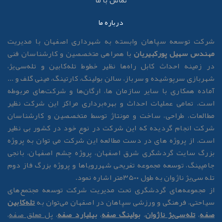
تماس با ما
درباره ما
رکت توسعه سپاهان وابسته به شهرداری اصفهان با مدیریت
هندس سهیل پورکبیریان
با همراهی متخصصین و کارشناسان فنی
ر زمینه احداث کابل راه‌ها نظیر خطوط تله‌کابین و تله‌سی‌یژ،
هربازی سرپوشیده و سرباز، سالن بولینگ، کارتینگ، مینی گلف و ...
ماده همکاری با سایر سازمان ها، ارگان‌ها و شرکت‌های مربوطه
ست. تمامی عملیات احداث و بهره‌برداری مراکز این شرکت نظیر
طالعات، طراحی، ساخت و مونتاژ توسط متخصصین و کارشناسان
رکت انجام گردیده که این شرکت در نوع خود در کشور بی نظیر
ست. از پروژه های در دست مطالعه این شرکت می توان به پروژه
زرگ سایت گردشگری شرق اصفهان، پروژه چشم اصفهان، بانجی
امپینگ، توسعه مجموعه تفریحی شهررویاها و پروژه بزرگ فاز دوم
له سی‌یژ ناژوان به طول ۳۵۰۰متر اشاره نمود.
ز مجموعه‌های گردشگری تحت مدیریت شرکت توسعه مجتمع‌های
یاحتی، فرهنگی و ورزشی سپاهان در اصفهان می‌توان به
تله‌کابین
فه
،
تله‌سی‌یژ ناژوان
،
بولینگ صفه
،
بیلیارد صفه
،
پل معلق صفه
،