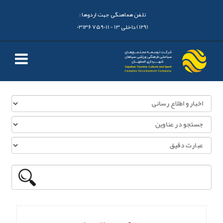
تلفن هماهنگی جهت اردوها :
(129) داخلی 13 - 03136759011