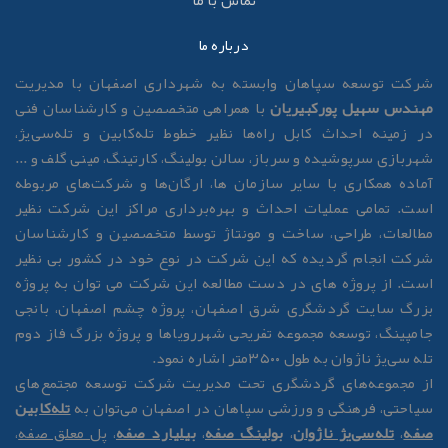
تماس با ما
درباره ما
رکت توسعه سپاهان وابسته به شهرداری اصفهان با مدیریت
هندس سهیل پورکبیریان
با همراهی متخصصین و کارشناسان فنی
ر زمینه احداث کابل راه‌ها نظیر خطوط تله‌کابین و تله‌سی‌یژ،
هربازی سرپوشیده و سرباز، سالن بولینگ، کارتینگ، مینی گلف و ...
ماده همکاری با سایر سازمان ها، ارگان‌ها و شرکت‌های مربوطه
ست. تمامی عملیات احداث و بهره‌برداری مراکز این شرکت نظیر
طالعات، طراحی، ساخت و مونتاژ توسط متخصصین و کارشناسان
رکت انجام گردیده که این شرکت در نوع خود در کشور بی نظیر
ست. از پروژه های در دست مطالعه این شرکت می توان به پروژه
زرگ سایت گردشگری شرق اصفهان، پروژه چشم اصفهان، بانجی
امپینگ، توسعه مجموعه تفریحی شهررویاها و پروژه بزرگ فاز دوم
له سی‌یژ ناژوان به طول ۳۵۰۰متر اشاره نمود.
ز مجموعه‌های گردشگری تحت مدیریت شرکت توسعه مجتمع‌های
یاحتی، فرهنگی و ورزشی سپاهان در اصفهان می‌توان به
تله‌کابین
فه
،
تله‌سی‌یژ ناژوان
،
بولینگ صفه
،
بیلیارد صفه
،
پل معلق صفه
،