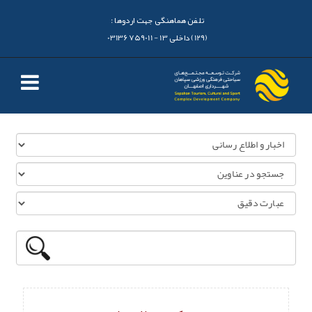
تلفن هماهنگی جهت اردوها :
(129) داخلی 13 - 03136759011