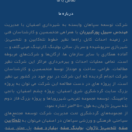
تماس با ما
درباره ما
رکت توسعه سپاهان وابسته به شهرداری اصفهان با مدیریت
هندس سهیل پورکبیریان
با همراهی متخصصین و کارشناسان فنی
ر زمینه احداث کابل راه‌ها نظیر خطوط تله‌کابین و تله‌سی‌یژ،
هربازی سرپوشیده و سرباز، سالن بولینگ، کارتینگ، مینی گلف و ...
ماده همکاری با سایر سازمان ها، ارگان‌ها و شرکت‌های مربوطه
ست. تمامی عملیات احداث و بهره‌برداری مراکز این شرکت نظیر
طالعات، طراحی، ساخت و مونتاژ توسط متخصصین و کارشناسان
رکت انجام گردیده که این شرکت در نوع خود در کشور بی نظیر
ست. از پروژه های در دست مطالعه این شرکت می توان به پروژه
زرگ سایت گردشگری شرق اصفهان، پروژه چشم اصفهان، بانجی
امپینگ، توسعه مجموعه تفریحی شهررویاها و پروژه بزرگ فاز دوم
له سی‌یژ ناژوان به طول ۳۵۰۰متر اشاره نمود.
ز مجموعه‌های گردشگری تحت مدیریت شرکت توسعه مجتمع‌های
یاحتی، فرهنگی و ورزشی سپاهان در اصفهان می‌توان به
تله‌کابین
فه
،
تله‌سی‌یژ ناژوان
،
بولینگ صفه
،
بیلیارد صفه
،
پل معلق صفه
،