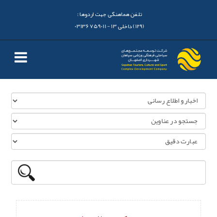
تلفن هماهنگی جهت اردوها :
(129) داخلی 13 - 03136759011