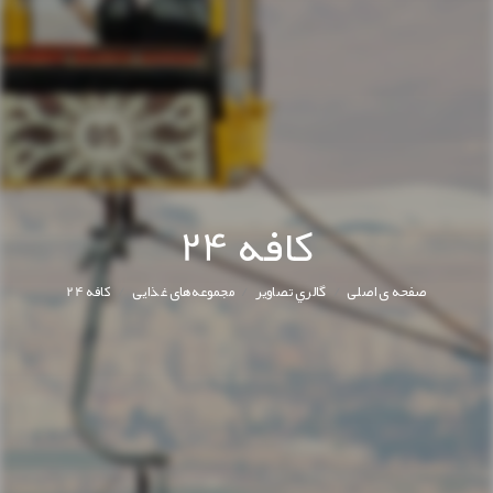
کافه 24
/
/
/
صفحه ی اصلی
گالري تصاوير
مجموعه‌های غذایی
کافه 24