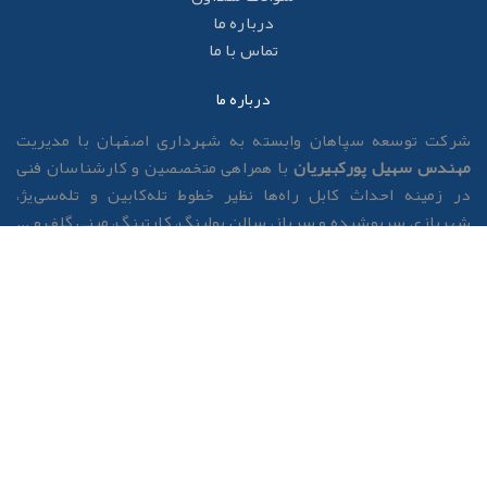
درباره ما
تماس با ما
درباره ما
رکت توسعه سپاهان وابسته به شهرداری اصفهان با مدیریت
هندس سهیل پورکبیریان
با همراهی متخصصین و کارشناسان فنی
ر زمینه احداث کابل راه‌ها نظیر خطوط تله‌کابین و تله‌سی‌یژ،
هربازی سرپوشیده و سرباز، سالن بولینگ، کارتینگ، مینی گلف و ...
ماده همکاری با سایر سازمان ها، ارگان‌ها و شرکت‌های مربوطه
ست. تمامی عملیات احداث و بهره‌برداری مراکز این شرکت نظیر
طالعات، طراحی، ساخت و مونتاژ توسط متخصصین و کارشناسان
رکت انجام گردیده که این شرکت در نوع خود در کشور بی نظیر
ست. از پروژه های در دست مطالعه این شرکت می توان به پروژه
زرگ سایت گردشگری شرق اصفهان، پروژه چشم اصفهان، بانجی
امپینگ، توسعه مجموعه تفریحی شهررویاها و پروژه بزرگ فاز دوم
له سی‌یژ ناژوان به طول ۳۵۰۰متر اشاره نمود.
ز مجموعه‌های گردشگری تحت مدیریت شرکت توسعه مجتمع‌های