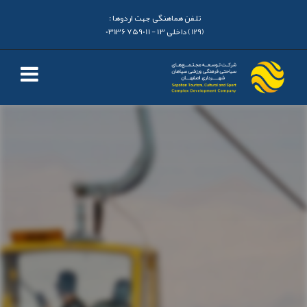
تلفن هماهنگی جهت اردوها :
(129) داخلی 13 - 03136759011