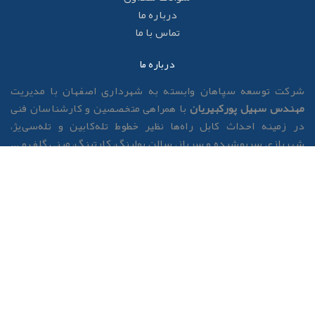
درباره ما
تماس با ما
درباره ما
رکت توسعه سپاهان وابسته به شهرداری اصفهان با مدیریت
هندس سهیل پورکبیریان
با همراهی متخصصین و کارشناسان فنی
ر زمینه احداث کابل راه‌ها نظیر خطوط تله‌کابین و تله‌سی‌یژ،
هربازی سرپوشیده و سرباز، سالن بولینگ، کارتینگ، مینی گلف و ...
ماده همکاری با سایر سازمان ها، ارگان‌ها و شرکت‌های مربوطه
ست. تمامی عملیات احداث و بهره‌برداری مراکز این شرکت نظیر
طالعات، طراحی، ساخت و مونتاژ توسط متخصصین و کارشناسان
رکت انجام گردیده که این شرکت در نوع خود در کشور بی نظیر
ست. از پروژه های در دست مطالعه این شرکت می توان به پروژه
زرگ سایت گردشگری شرق اصفهان، پروژه چشم اصفهان، بانجی
امپینگ، توسعه مجموعه تفریحی شهررویاها و پروژه بزرگ فاز دوم
له سی‌یژ ناژوان به طول ۳۵۰۰متر اشاره نمود.
ز مجموعه‌های گردشگری تحت مدیریت شرکت توسعه مجتمع‌های