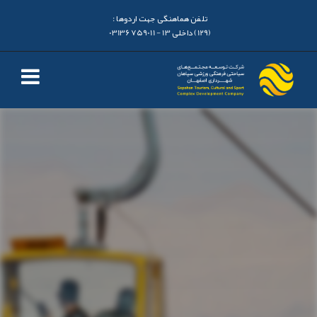
تلفن هماهنگی جهت اردوها :
(129) داخلی 13 - 03136759011